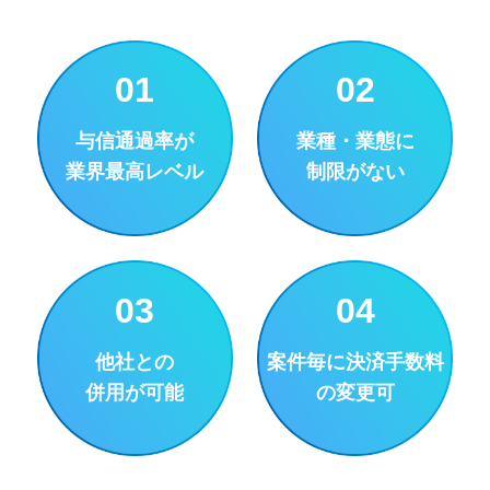
01
02
与信通過率が
業種・業態に
業界最高レベル
制限がない
03
04
他社との
案件毎に決済手数料
併用が可能
の変更可